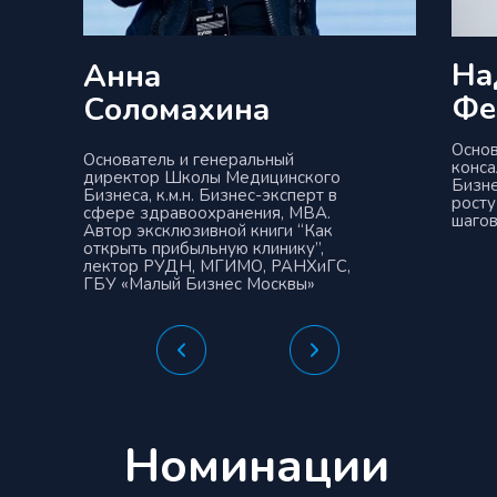
На
Анна
Фе
Соломахина
Осно
Основатель и генеральный
конса
директор Школы Медицинского
Бизне
Бизнеса, к.м.н. Бизнес-эксперт в
росту
сфере здравоохранения, МВА.
шагов
Автор эксклюзивной книги “Как
открыть прибыльную клинику”,
лектор РУДН, МГИМО, РАНХиГС,
ГБУ «Малый Бизнес Москвы»