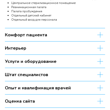
Центральное стерилизационное помещение
Реанимационная палата
Палата пробуждения
Отдельный детский кабинет
Отдельный вход для персонала
Комфорт пациента
Интерьер
Услуги и оборудование
Наши
консультанты
Штат специалистов
Опыт и квалификация врачей
В составлении методологии
приняли участие эксперты в сфере
Оценка сайта
управления клиниками и